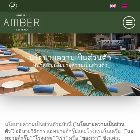
Togg
navi
นโยบายความเป็นส่วนตัว
หน้าหลัก
นโยบายความเป็นส่วนตัว
นโยบายความเป็นส่วนตัวฉบับนี้
(“นโยบายความเป็นส่วน
ตัว”)
อธิบายวิธีการ แอทมายด์กรุ๊ปและโรงแรมในเครือ (
“แอ
ทมายด์กรุ๊ป” “โรงแรม” “เรา”
หรือ
“ของเรา”
) ซึ่งแต่ละ