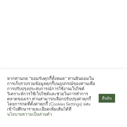
การบริการแบบวิถีใหม่
หน้าแรก
สถานที่ท่องเที่ยว
ห้องพัก
สิ่งอำนวยความสะดวก
Other Promotion
แกลเลอรี่
ติดต่อเรา
NEWSLETTER
หากท่านกด “ยอมรับคุกกี้ทั้งหมด” ท่านยินยอมใน
การเก็บรวบรวมข้อมูลคุกกี้บนอุปกรณ์ของท่านเพื่อ
การปรับปรุงประสบการณ์การใช้งานเว็ปไซต์
วิเคราะห์การใช้เว็ปไซต์และช่วยในการทำการ
ยืนยัน
ตลาดของเรา ท่านสามารถเลือกปรับปรุงค่าคุกกี้
โดยการกดที่ตั้งค่าคุกกี้ (Cookies Settings) และ
เข้าไปศึกษารายละเอียดเพิ่มเติมได้ที่
Hotel Amber Pattaya All rights reserved Powered by
นโยบายความเป็นส่วนตัว
เช็คห้องว่าง
Booking2Hotels System