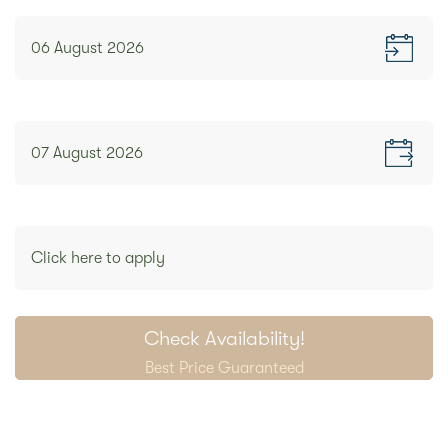
CHECK-IN
CHECK-OUT
PROMO CODE
Check Availability!
Best Price Guaranteed