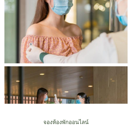
จองห้องพักออนไลน์