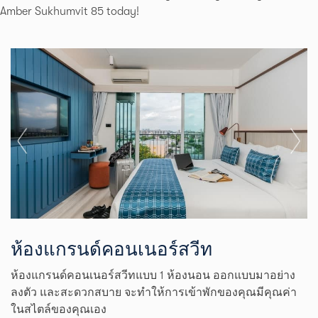
Amber Sukhumvit 85 today!
ห้องแกรนด์คอนเนอร์สวีท
ห
มี
ห้องแกรนด์คอนเนอร์สวีทแบบ 1 ห้องนอน ออกแบบมาอย่าง
ห
ลงตัว และสะดวกสบาย จะทำให้การเข้าพักของคุณมีคุณค่า
เ
ในสไตล์ของคุณเอง
ป