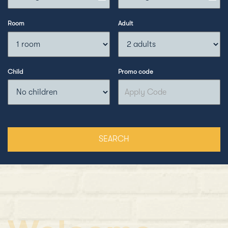
Room
Adult
Child
Promo code
SEARCH