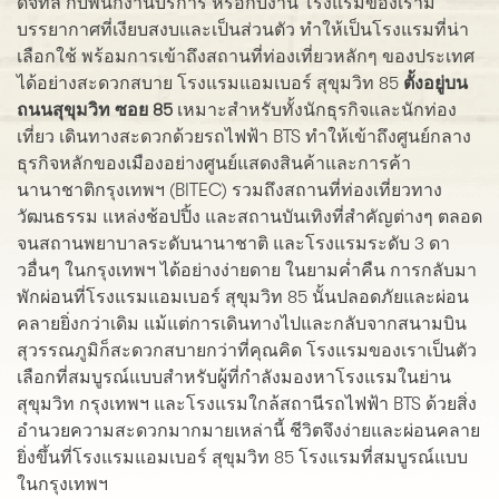
ดิจิทัล กับพนักงานบริการ หรือกับงาน โรงแรมของเรามี
บรรยากาศที่เงียบสงบและเป็นส่วนตัว ทำให้เป็นโรงแรมที่น่า
เลือกใช้ พร้อมการเข้าถึงสถานที่ท่องเที่ยวหลักๆ ของประเทศ
ได้อย่างสะดวกสบาย โรงแรมแอมเบอร์ สุขุมวิท 85
ตั้งอยู่บน
ถนนสุขุมวิท ซอย 85
เหมาะสำหรับทั้งนักธุรกิจและนักท่อง
เที่ยว เดินทางสะดวกด้วยรถไฟฟ้า BTS ทำให้เข้าถึงศูนย์กลาง
ธุรกิจหลักของเมืองอย่างศูนย์แสดงสินค้าและการค้า
นานาชาติกรุงเทพฯ (BITEC) รวมถึงสถานที่ท่องเที่ยวทาง
วัฒนธรรม แหล่งช้อปปิ้ง และสถานบันเทิงที่สำคัญต่างๆ ตลอด
จนสถานพยาบาลระดับนานาชาติ และโรงแรมระดับ 3 ดา
วอื่นๆ ในกรุงเทพฯ ได้อย่างง่ายดาย ในยามค่ำคืน การกลับมา
พักผ่อนที่โรงแรมแอมเบอร์ สุขุมวิท 85 นั้นปลอดภัยและผ่อน
คลายยิ่งกว่าเดิม แม้แต่การเดินทางไปและกลับจากสนามบิน
สุวรรณภูมิก็สะดวกสบายกว่าที่คุณคิด โรงแรมของเราเป็นตัว
เลือกที่สมบูรณ์แบบสำหรับผู้ที่กำลังมองหาโรงแรมในย่าน
สุขุมวิท กรุงเทพฯ และโรงแรมใกล้สถานีรถไฟฟ้า BTS ด้วยสิ่ง
อำนวยความสะดวกมากมายเหล่านี้ ชีวิตจึงง่ายและผ่อนคลาย
ยิ่งขึ้นที่โรงแรมแอมเบอร์ สุขุมวิท 85 โรงแรมที่สมบูรณ์แบบ
ในกรุงเทพฯ