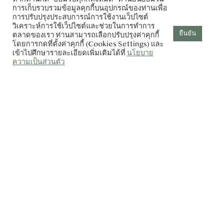
การเก็บรวบรวมข้อมูลคุกกี้บนอุปกรณ์ของท่านเพื่อ
การปรับปรุงประสบการณ์การใช้งานเว็ปไซต์
วิเคราะห์การใช้เว็ปไซต์และช่วยในการทำการ
ยืนยัน
ตลาดของเรา ท่านสามารถเลือกปรับปรุงค่าคุกกี้
โดยการกดที่ตั้งค่าคุกกี้ (Cookies Settings) และ
เข้าไปศึกษารายละเอียดเพิ่มเติมได้ที่
นโยบาย
ความเป็นส่วนตัว
แพ็กเกจ Stay & Sail Experience
สัมผัสความเหนือระดับของพัทยาแบบครบจบในแพ็กเกจเดียว ทั้ง
ที่พักสุดหรูและทริปเรือยอร์ชส่วนตัว